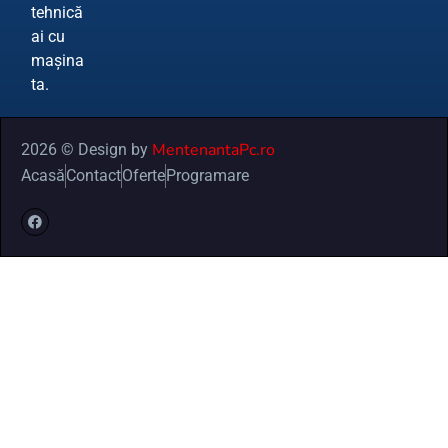
tehnică
ai cu
mașina
ta.
MentenantaPc.ro
2026 © Design by
Acasă
Contact
Oferte
Programare