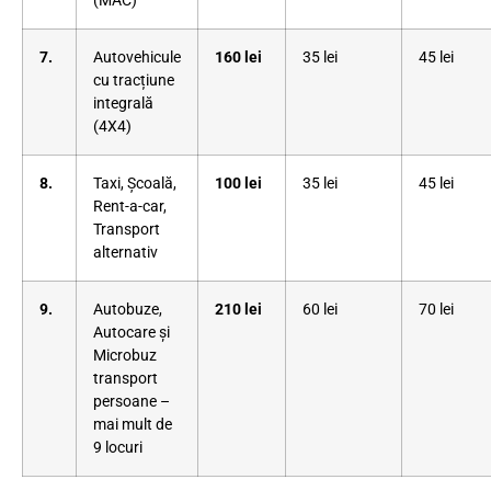
(MAC)
7.
Autovehicule
160 lei
35 lei
45 lei
cu tracțiune
integrală
(4X4)
8.
Taxi, Școală,
100 lei
35 lei
45 lei
Rent-a-car,
Transport
alternativ
9.
Autobuze,
210 lei
60 lei
70 lei
Autocare și
Microbuz
transport
persoane –
mai mult de
9 locuri