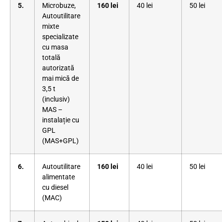
5.
Microbuze,
160 lei
40 lei
50 lei
Autoutilitare
mixte
specializate
cu masa
totală
autorizată
mai mică de
3,5 t
(inclusiv)
MAS –
instalație cu
GPL
(MAS+GPL)
6.
Autoutilitare
160 lei
40 lei
50 lei
alimentate
cu diesel
(MAC)