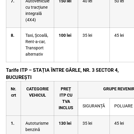
7.
Autovehicule
150 lei
40 lei
50 lei
cu tracțiune
integrală
(4X4)
8.
Taxi, Școală,
100 lei
35 lei
45 lei
Rent-a-car,
Transport
alternativ
Tarife ITP – STAȚIA ÎNTRE GÂRLE, NR. 3 SECTOR 4,
BUCUREȘTI
Nr.
CATEGORIE
PREȚ
GRUPE REVENIR
crt
VEHICUL
ITP CU
TVA
SIGURANȚĂ
POLUARE
INCLUS
1.
Autoturisme
130 lei
35 lei
45 lei
benzină