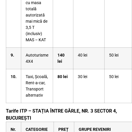
cu masa
totală
autorizată
mai mică de
3,5 T
(inclusiv)
MAS – KAT
9.
Autoturisme
140
40 lei
50 lei
4X4
lei
10.
Taxi, Școală,
80 lei
30 lei
50 lei
Rent-a-car,
Transport
alternativ
Tarife ITP – STAȚIA ÎNTRE GÂRLE, NR. 3 SECTOR 4,
BUCUREȘTI
Nr.
CATEGORIE
PREȚ
GRUPE REVENIRI