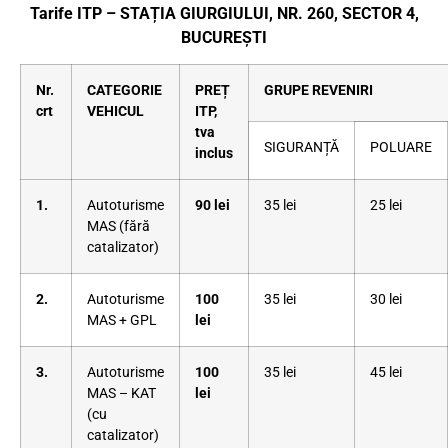
Tarife ITP – STAȚIA GIURGIULUI, NR. 260, SECTOR 4,
BUCUREȘTI
Nr.
CATEGORIE
PREȚ
GRUPE REVENIRI
crt
VEHICUL
ITP,
tva
SIGURANȚĂ
POLUARE
inclus
1.
Autoturisme
90 lei
35 lei
25 lei
MAS (fără
catalizator)
2.
Autoturisme
100
35 lei
30 lei
MAS + GPL
lei
3.
Autoturisme
100
35 lei
45 lei
MAS – KAT
lei
(cu
catalizator)