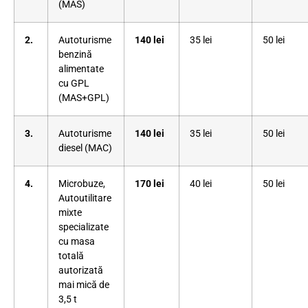
(MAS)
2.
Autoturisme
140 lei
35 lei
50 lei
benzină
alimentate
cu GPL
(MAS+GPL)
3.
Autoturisme
140 lei
35 lei
50 lei
diesel (MAC)
4.
Microbuze,
170 lei
40 lei
50 lei
Autoutilitare
mixte
specializate
cu masa
totală
autorizată
mai mică de
3,5 t