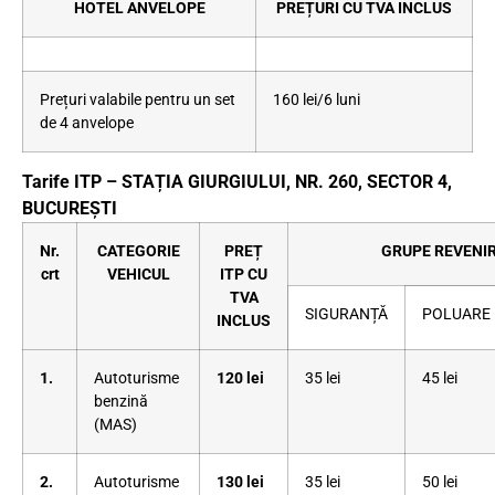
HOTEL ANVELOPE
PREȚURI CU TVA INCLUS
Prețuri valabile pentru un set
160 lei/6 luni
de 4 anvelope
Tarife ITP – STAȚIA GIURGIULUI, NR. 260, SECTOR 4,
BUCUREȘTI
Nr.
CATEGORIE
PREȚ
GRUPE REVENIR
crt
VEHICUL
ITP CU
TVA
SIGURANȚĂ
POLUARE
INCLUS
1.
Autoturisme
120 lei
35 lei
45 lei
benzină
(MAS)
2.
Autoturisme
130 lei
35 lei
50 lei