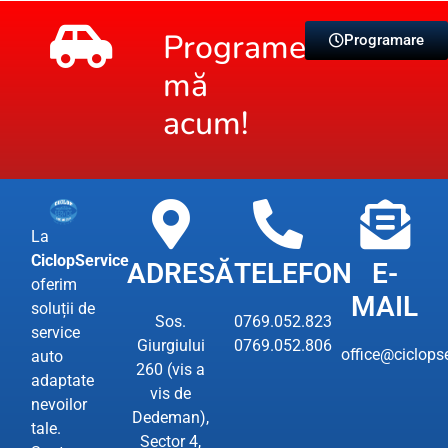
Programează-
Programare
mă
acum!
La
CiclopService
ADRESĂ
TELEFON
E-
oferim
MAIL
soluții de
Sos.
0769.052.823
service
Giurgiului
0769.052.806
office@ciclopse
auto
260 (vis a
adaptate
vis de
nevoilor
Dedeman),
tale.
Sector 4,