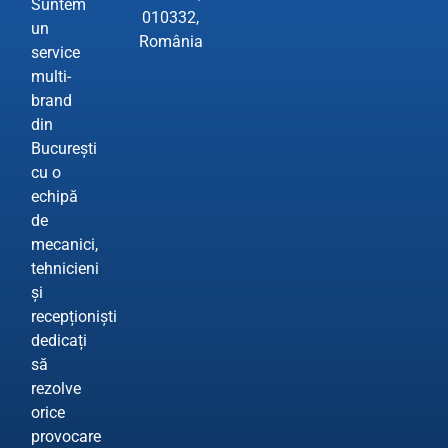
Suntem
010332,
un
România
service
multi-
brand
din
București
cu o
echipă
de
mecanici,
tehnicieni
și
recepționiști
dedicați
să
rezolve
orice
provocare