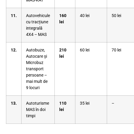
MAS-KAT
11.
Autovehicule
160
40 lei
50 lei
cu tracțiune
lei
integrală
4X4 – MAS
12.
Autobuze,
210
60 lei
70 lei
Autocare și
lei
Microbuz
transport
persoane –
mai mult de
9 locuri
13.
Autoturisme
110
35 lei
–
MAS în doi
lei
timpi