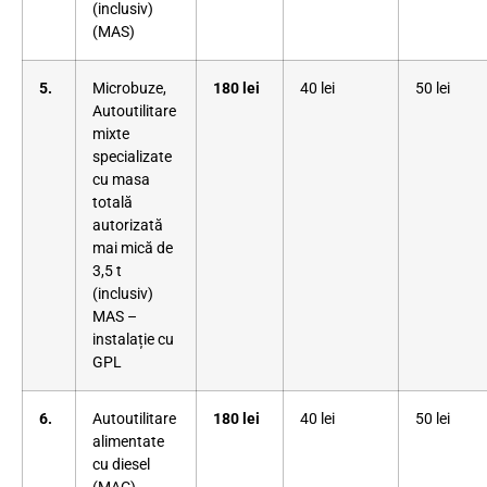
(inclusiv)
(MAS)
5.
Microbuze,
180 lei
40 lei
50 lei
Autoutilitare
mixte
specializate
cu masa
totală
autorizată
mai mică de
3,5 t
(inclusiv)
MAS –
instalație cu
GPL
6.
Autoutilitare
180 lei
40 lei
50 lei
alimentate
cu diesel