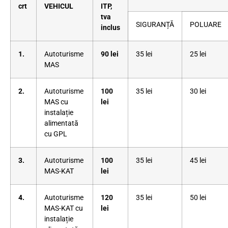
crt
VEHICUL
ITP,
tva
SIGURANȚĂ
POLUARE
inclus
1.
Autoturisme
90 lei
35 lei
25 lei
MAS
2.
Autoturisme
100
35 lei
30 lei
MAS cu
lei
instalație
alimentată
cu GPL
3.
Autoturisme
100
35 lei
45 lei
MAS-KAT
lei
4.
Autoturisme
120
35 lei
50 lei
MAS-KAT cu
lei
instalație