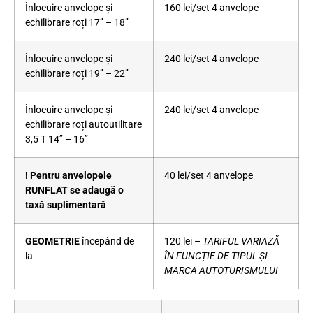
Înlocuire anvelope și
160 lei/set 4 anvelope
echilibrare roți
17’’ – 18’’
Înlocuire anvelope și
240 lei/set 4 anvelope
echilibrare roți
19’’ – 22’’
Înlocuire anvelope și
240 lei/set 4 anvelope
echilibrare roți autoutilitare
3,5 T
14’’ – 16’’
! Pentru anvelopele
40 lei/set 4 anvelope
RUNFLAT se adaugă o
taxă suplimentară
GEOMETRIE
începând de
120 lei –
TARIFUL VARIAZĂ
la
ÎN FUNCȚIE DE TIPUL ȘI
MARCA AUTOTURISMULUI