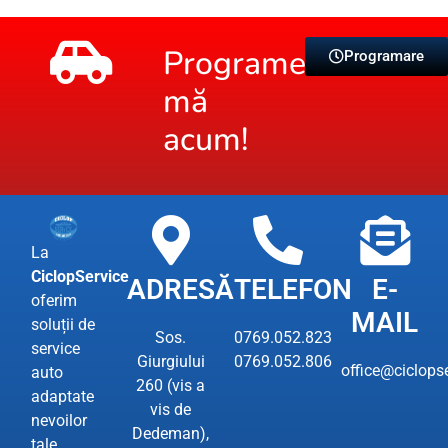
Programează-
Programare
mă
acum!
La
CiclopService
ADRESĂ
TELEFON
E-
oferim
MAIL
soluții de
Sos.
0769.052.823
service
Giurgiului
0769.052.806
office@ciclopse
auto
260 (vis a
adaptate
vis de
nevoilor
Dedeman),
tale.