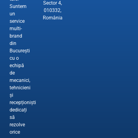
Sector 4,
Suntem
010332,
un
România
service
multi-
brand
din
București
cu o
echipă
de
mecanici,
tehnicieni
și
recepționiști
dedicați
să
rezolve
orice