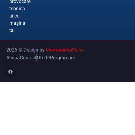
provocare
tehnică
ai cu
mașina
ta.
MentenantaPc.ro
2026 © Design by
Acasă
Contact
Oferte
Programare