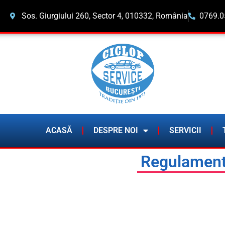
Sos. Giurgiului 260, Sector 4, 010332, România
0769.0
ACASĂ
DESPRE NOI
SERVICII
Regulament 