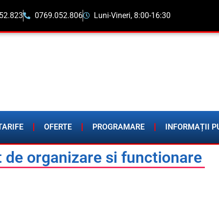
52.823
0769.052.806
Luni-Vineri, 8:00-16:30
TARIFE
OFERTE
PROGRAMARE
INFORMAȚII P
de organizare si functionare