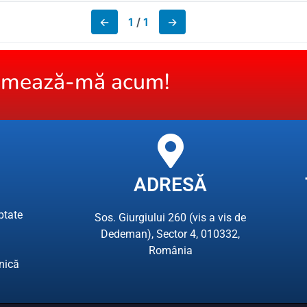
←
1
/
1
→
amează-mă acum!
ADRESĂ
ptate
Sos. Giurgiului 260 (vis a vis de
Dedeman), Sector 4, 010332,
România
hnică