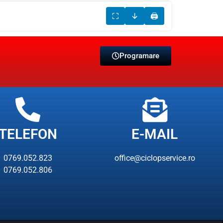
⛶
↓
🖨
Programare
TELEFON
E-MAIL
0769.052.823
office@ciclopservice.ro
0769.052.806