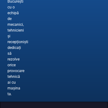
București
cu o
echipă
de
mecanici,
tehnicieni
și
recepționiști
dedicați
să
rezolve
orice
provocare
tehnică
ai cu
mașina
ta.