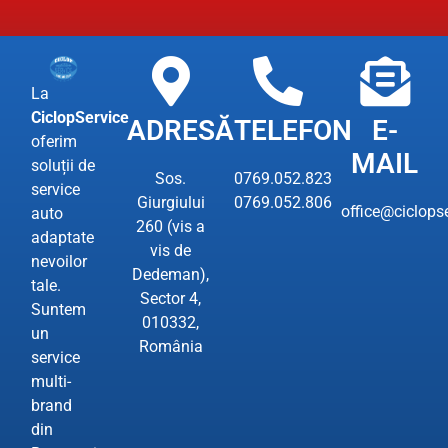
La
CiclopService
ADRESĂ
TELEFON
E-
oferim
MAIL
soluții de
Sos.
0769.052.823
service
Giurgiului
0769.052.806
office@ciclopse
auto
260 (vis a
adaptate
vis de
nevoilor
Dedeman),
tale.
Sector 4,
Suntem
010332,
un
România
service
multi-
brand
din