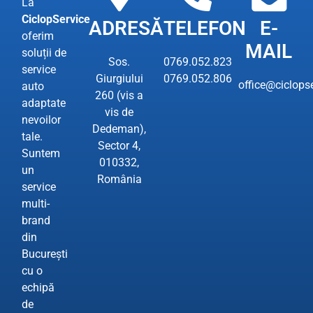
La
CiclopService
ADRESĂ
TELEFON
E-
oferim
MAIL
soluții de
Sos.
0769.052.823
service
Giurgiului
0769.052.806
office@ciclopse
auto
260 (vis a
adaptate
vis de
nevoilor
Dedeman),
tale.
Sector 4,
Suntem
010332,
un
România
service
multi-
brand
din
București
cu o
echipă
de