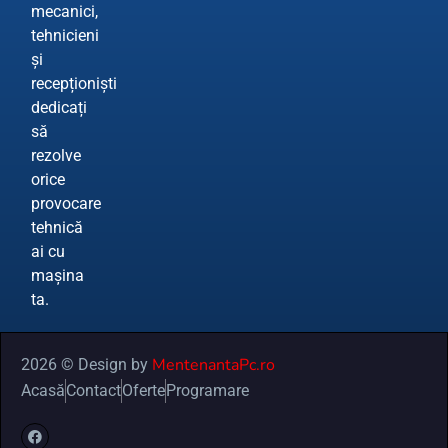
mecanici,
tehnicieni
și
recepționiști
dedicați
să
rezolve
orice
provocare
tehnică
ai cu
mașina
ta.
MentenantaPc.ro
2026 © Design by
Acasă
Contact
Oferte
Programare