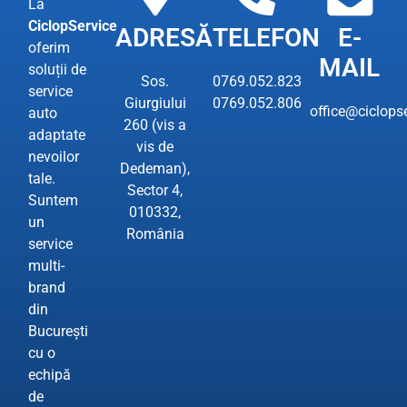
La
CiclopService
ADRESĂ
TELEFON
E-
oferim
MAIL
soluții de
Sos.
0769.052.823
service
Giurgiului
0769.052.806
office@ciclopse
auto
260 (vis a
adaptate
vis de
nevoilor
Dedeman),
tale.
Sector 4,
Suntem
010332,
un
România
service
multi-
brand
din
București
cu o
echipă
de