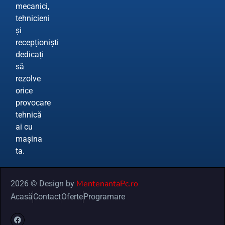
mecanici,
tehnicieni
și
recepționiști
dedicați
să
rezolve
orice
provocare
tehnică
ai cu
mașina
ta.
MentenantaPc.ro
2026 © Design by
Acasă
Contact
Oferte
Programare